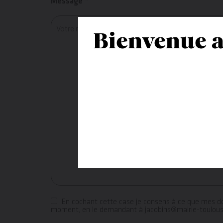
Message *
Bienvenue a
En cochant cette case je consens à ce que mes don
moment, en le demandant à jacobins@mairie-toulous