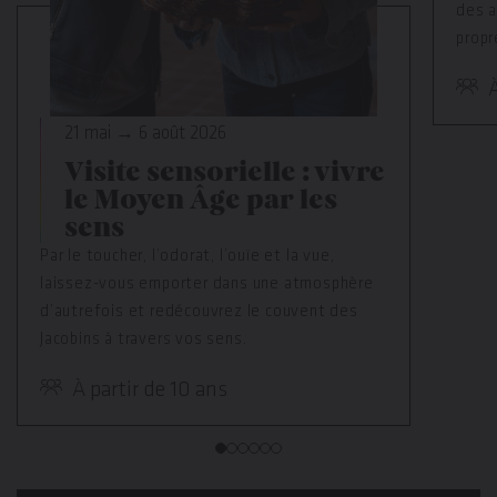
des a
propr
À
21 mai → 6 août 2026
Visite sensorielle : vivre
le Moyen Âge par les
sens
Par le toucher, l’odorat, l’ouïe et la vue,
laissez-vous emporter dans une atmosphère
d’autrefois et redécouvrez le couvent des
Jacobins à travers vos sens.
À partir de 10 ans