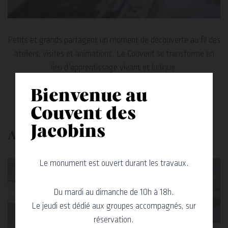
Petits et grands partagent un moment de découverte au fil des
ateliers, visites et animations. Le Couvent se transforme en
lieu d’apprentissage vivant et ludique.
Bienvenue au
RÉSERVER LES ACTIVITÉS FAMILLE
Couvent des
Jacobins
Avec votre classe
Le monument est ouvert durant les travaux.
Du mardi au dimanche de 10h à 18h.
Le jeudi est dédié aux groupes accompagnés, sur
réservation.