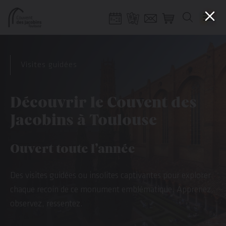
Gestion de vos préférences sur les cookies
Aller
Aller
Aller
Aller
au
à
à
au
Visites guidées
contenu
la
la
pied
principal
navigation
recherche
de
page
Découvrir le Couvent des
Jacobins à Toulouse
Ouvert toute l’année
Des visites guidées ou insolites captivantes pour explorer
chaque recoin de ce monument emblématique. Apprenez,
observez, ressentez.