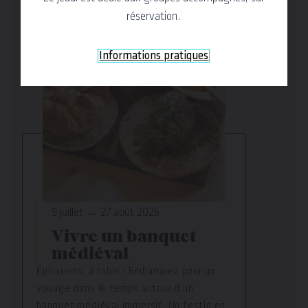
réservation.
Informations pratiques
9 juillet → 27 août 2026
Vivre un banquet
médiéval
Épicuriens, à table ! Embarquez pour un
voyage dans le temps autour d’un
banquet médiéval immersif. Un festin en