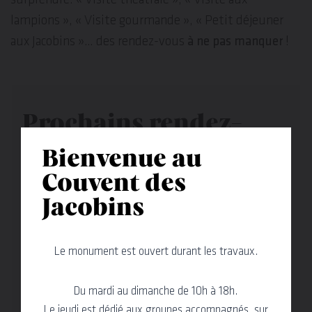
lampions », « Visite gourmande », « Petit déjeuner
aux Jacobins »… des rendez-vous
à ne pas manquer
!
Prochains rendez-
vous
Bienvenue au
Couvent des
Afficher les filtres
Jacobins
Le monument est ouvert durant les travaux.
Insolite
Du mardi au dimanche de 10h à 18h.
Le jeudi est dédié aux groupes accompagnés, sur