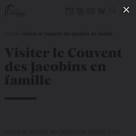
Gestion de vos préférences sur les cookies
Aller
Aller
Aller
Aller
au
à
à
au
Accueil
Visiter le Couvent des Jacobins en famille
contenu
la
la
pied
principal
navigation
recherche
de
Visiter le Couvent
page
des Jacobins en
famille
Visiter le Couvent des Jacobins en famille, c’est