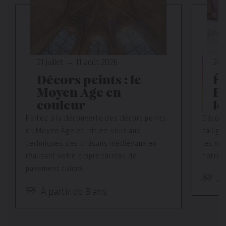
24 
21 juillet → 11 août 2026
É
Décors peints : le
En
Moyen Âge en
le
couleur
Découv
Partez à la découverte des décors peints
callig
du Moyen Âge et initiez-vous aux
les rud
techniques des artisans médiévaux en
notre a
réalisant votre propre carreau de
pavement coloré.
À 
À partir de 8 ans