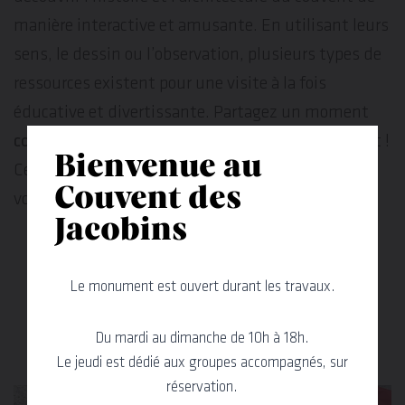
manière interactive et amusante. En utilisant leurs
sens, le dessin ou l’observation, plusieurs types de
ressources existent pour une visite à la fois
éducative et divertissante. Partagez un moment
complice
en
famille
à la découverte du monument !
Bienvenue au
Ces
outils ludiques
adaptés aux
plus jeunes
sont à
Couvent des
votre disposition sur demande à l’accueil.
Jacobins
Le monument est ouvert durant les travaux.
Du mardi au dimanche de 10h à 18h.
Le jeudi est dédié aux groupes accompagnés, sur
réservation.