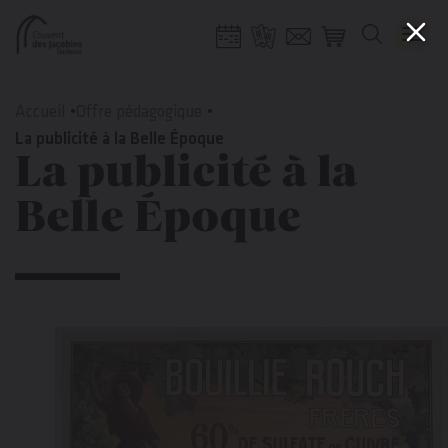
Gestion de vos préférences sur les cookies
Aller
Aller
Aller
Aller
au
à
à
au
Accueil
Offre pédagogique
contenu
la
la
pied
La publicité à la Belle Époque
La publicité à la
principal
navigation
recherche
de
page
Belle Époque