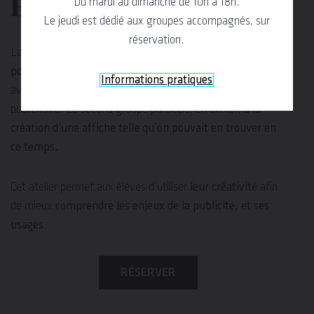
Du mardi au dimanche de 10h à 18h.
Époque
Le jeudi est dédié aux groupes accompagnés, sur
réservation.
La classe, séparée en deux groupes,
découvre le contexte
politique, économique et social de la “Belle époque”
,
Informations pratiques
avec un regard approfondi sur le développement du monde
publicitaire. Le second groupe participe, en atelier,
à la
création d’une affiche telle qu’on pouvait en trouver en
ce temps.
Cet atelier permet aux élèves d’utiliser
leur créativité
afin
de mieux
comprendre les enjeux de la publicité, et ses
usages
.
RÉSERVER