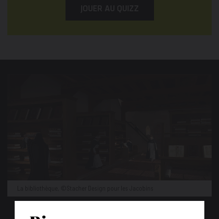
JOUER AU QUIZZ
La bibliothèque, ©Stacher Design pour les Jacobins