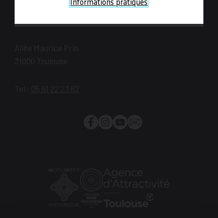
plus
Informations pratiques
NOUS CONTACTER
Allée Maurice Prin
31000
Toulouse
Tel :
05 61 22 23 82
Facebook
Instagram
YouTube
Newsletter
Monument
Grand
Office