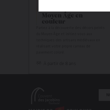
21 juillet → 11 août 2026
Décors peints : le
Moyen Âge en
couleur
Partez à la découverte des décors peints
du Moyen Âge et initiez-vous aux
techniques des artisans médiévaux en
réalisant votre propre carreau de
pavement coloré.
À partir de 8 ans
N
En