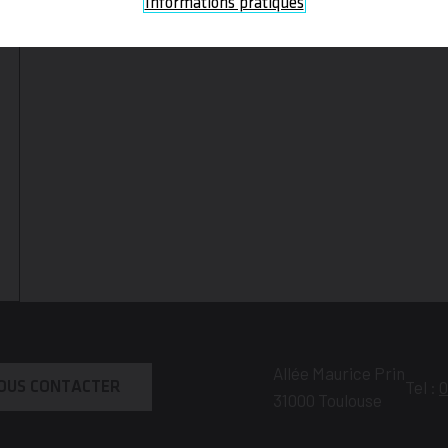
Informations pratiques
Allée Maurice Prin
Tel :
0
OUS CONTACTER
31000
Toulouse