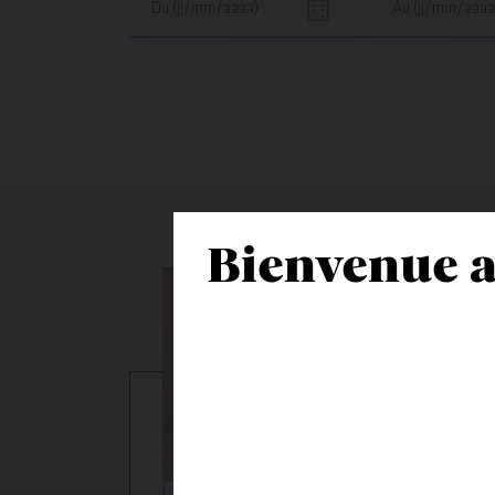
de
de
début
fin
Bienvenue a
Atelier – Animatio