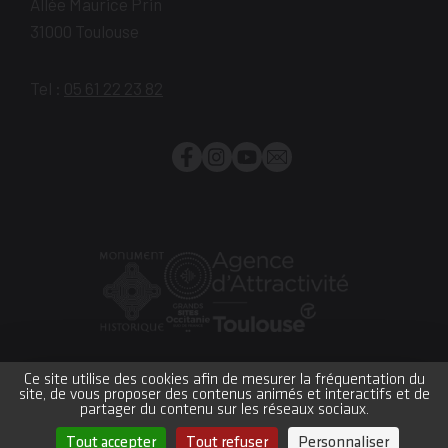
Allée Maurice Prin
31000
Toulouse
Tel :
05 61 22 23 82
Facebook
Instagram
YouTube
Newsletter
Monument
Grand
Office
historique
site
du
Ce site utilise des cookies afin de mesurer la fréquentation du
site, de vous proposer des contenus animés et interactifs et de
Occitanie
Tourisme
Plan du site
Crédits et mentions légales
partager du contenu sur les réseaux sociaux.
Accessibilité : partiellement conforme
CGV
Réglement intérieur
Gestion des cookies
Tout accepter
Tout refuser
Personnaliser