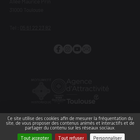
Allée Maurice Prin
31000
Toulouse
Tel :
05 61 22 23 82
Facebook
Instagram
YouTube
Newsletter
Monument
Grand
Office
historique
site
du
Ce site utilise des cookies afin de mesurer la fréquentation du
site, de vous proposer des contenus animés et interactifs et de
Occitanie
Tourisme
Plan du site
Crédits et mentions légales
partager du contenu sur les réseaux sociaux.
Accessibilité : partiellement conforme
CGV
Réglement intérieur
Gestion des cookies
Tout accepter
Tout refuser
Personnaliser