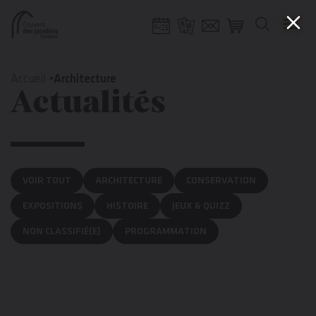
Gestion de vos préférences sur les cookies
Aller
Aller
Aller
Aller
au
à
à
au
Accueil
Architecture
Actualités
contenu
la
la
pied
principal
navigation
recherche
de
page
VOIR TOUT
ARCHITECTURE
CONSERVATION
EXPOSITIONS
HISTOIRE
JEUX & QUIZZ
NON CLASSIFIÉ(E)
PROGRAMMATION