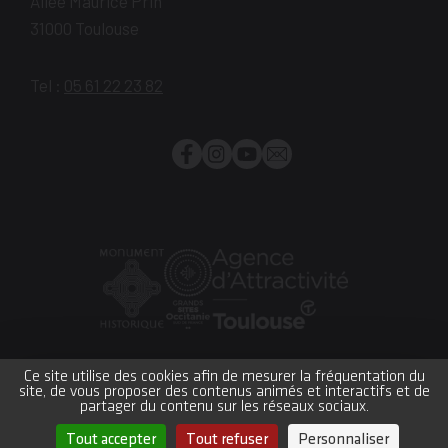
Allée Maurice Prin
31000
Toulouse
Tel :
05 61 22 23 82
Facebook
Instagram
YouTube
Newsletter
Monument
Grand
Office
historique
site
du
Ce site utilise des cookies afin de mesurer la fréquentation du
site, de vous proposer des contenus animés et interactifs et de
Occitanie
Tourisme
Plan du site
Crédits et mentions légales
partager du contenu sur les réseaux sociaux.
Accessibilité : partiellement conforme
CGV
Réglement intérieur
Gestion des cookies
Tout accepter
Tout refuser
Personnaliser