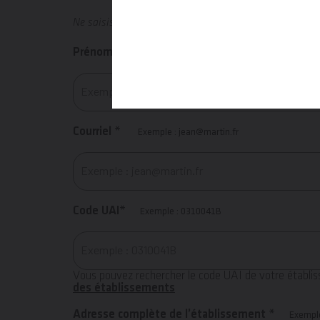
Ne saisissez aucune information personnelle dans ce 
Prénom *
Courriel *
Exemple : jean@martin.fr
Code UAI*
Exemple : 0310041B
Vous pouvez rechercher le code UAI de votre établi
des établissements
Adresse complète de l’établissement *
Exemple