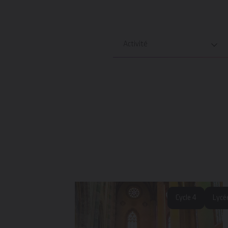
Activité
Cycle 4
Lycé