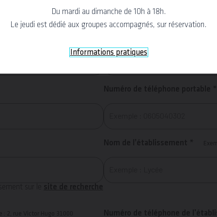
Du mardi au dimanche de 10h à 18h.
formulaire qui ne soit pas utile au traitement de votre demande.
Le jeudi est dédié aux groupes accompagnés, sur réservation.
Nom *
Informations pratiques
Numéro de téléphone portable *
Nom de l’établissement *
Exemp
ssement sur le
site de recherche
Numéro de téléphone de l'établ
 : 2, rue Victor Hugo 31000