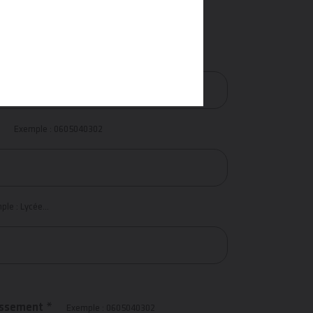
Exemple : 0605040302
le : Lycée...
issement *
Exemple : 0605040302