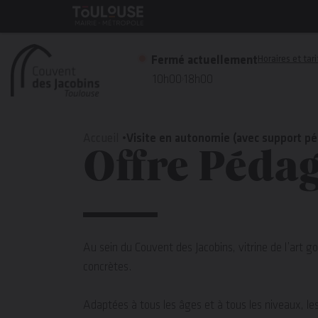
Gestion de vos préférences sur les cookies
Toulouse
métropole
Horaires et tari
Fermé actuellement
10h00
18h00
Aller
au
Accueil
Visite en autonomie (avec support p
Offre Péda
contenu
principal
Au sein du Couvent des Jacobins, vitrine de l’art g
concrètes.
Adaptées à tous les âges et à tous les niveaux, le