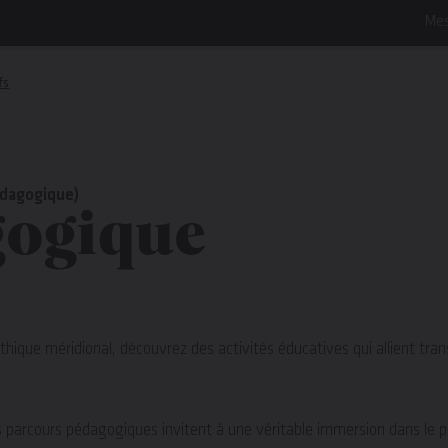
Mes
fs
Aller
Aller
à
à
édagogique)
gogique
la
la
navigation
recherc
othique méridional, découvrez des activités éducatives qui allient tr
s parcours pédagogiques invitent à une véritable immersion dans le pa