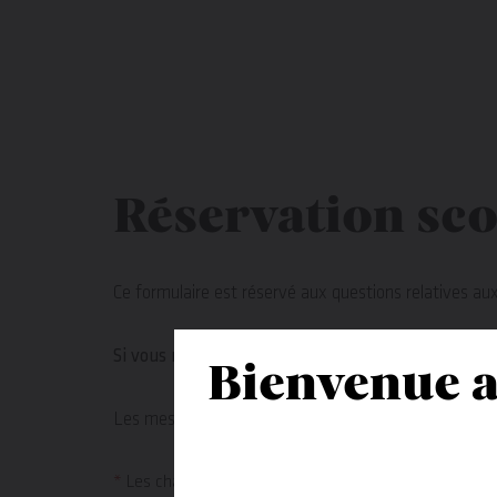
Réservation sco
Ce formulaire est réservé aux questions relatives aux
Si vous rencontrez des problèmes avec l'envoi du
Bienvenue a
Les messages reçus sont traités par la personne en ch
*
Les champs marqués d'un astérisque sont obligatoi