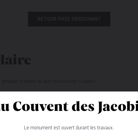
RETOUR PAGE ENSEIGNANT
laire
 groupes scolaires et aux réservations scolaires.
 formulaire, envoyez directement votre demande à
billetterie.m
u Couvent des Jacob
arge de la billetterie et des réservations.
Le monument est ouvert durant les travaux.
res.