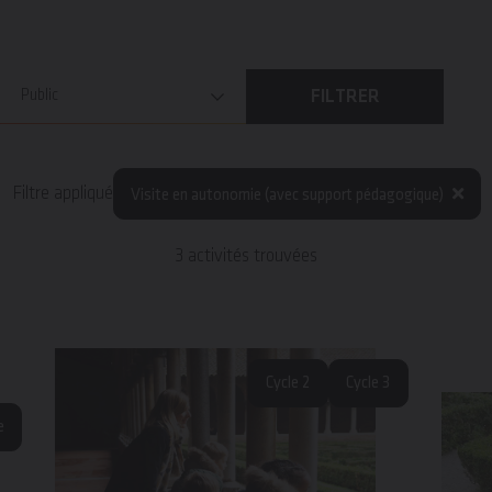
Public
FILTRER
Filtre appliqué
Visite en autonomie (avec support pédagogique)
3 activités trouvées
Cycle 2
Cycle 3
e