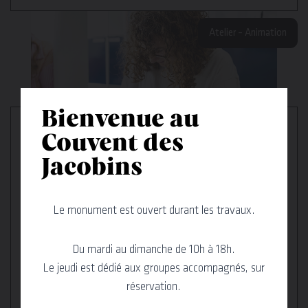
Atelier – Animation
Bienvenue au
Couvent des
Jacobins
24 février → 18 août 2026
Écriture & Enluminures : les
Le monument est ouvert durant les travaux.
lettrines médiévales
Découvrez si vous avez la dextérité des calligraphes
Du mardi au dimanche de 10h à 18h.
d’antan et apprenez à manier les rudiments de cette
Le jeudi est dédié aux groupes accompagnés, sur
discipline à travers notre atelier.
réservation.