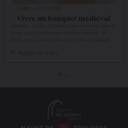
9 juillet → 27 août 2026
Vivre un banquet médiéval
Épicuriens, à table ! Embarquez pour un voyage dans le
temps autour d’un banquet médiéval immersif. Un
festin en cinq services qui vous agitera les papilles.
À partir de 12 ans
p
1
2
Page
Page
Page
a
suivante
g
i
n
a
En