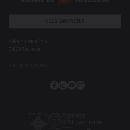
savoir
t
plus
i
NOUS CONTACTER
o
n
Allée Maurice Prin
31000
Toulouse
Tel :
05 61 22 23 82
Facebook
Instagram
YouTube
Newsletter